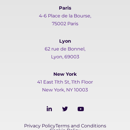
Paris
4-6 Place de la Bourse,
75002 Paris
Lyon
62 rue de Bonnel,
Lyon, 69003
New York
41 East 11th St, 11th Floor
New York, NY 10003
L
T
Y
i
w
o
n
i
u
k
t
t
Privacy Policy
Terms and Conditions
e
t
u