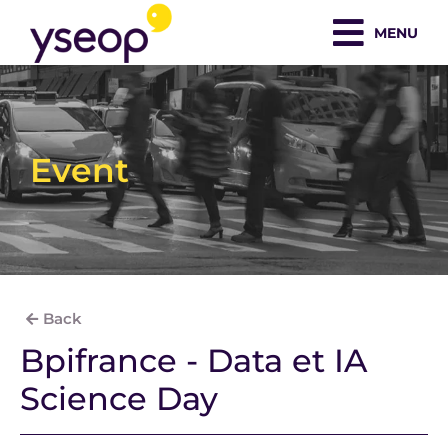
Skip
MENU
to
content
Event
Back
Bpifrance - Data et IA
Science Day